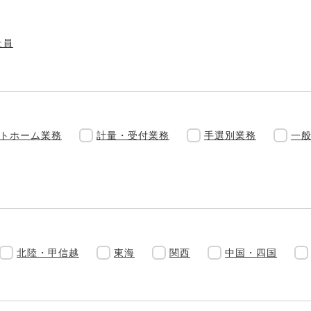
社員
トホーム業務
計量・受付業務
手選別業務
一
北陸・甲信越
東海
関西
中国・四国