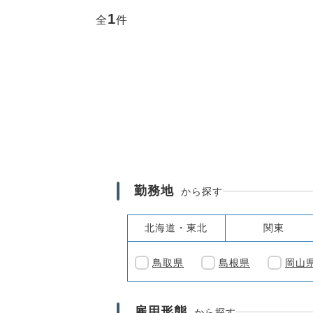
1
全
件
勤務地
から探す
北海道・東北
関東
鳥取県
島根県
岡山
雇用形態
から探す