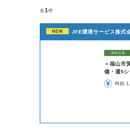
1
全
件
NEW
JFE環境サービス株式
契約社員
＜福山市
備・週5
時給 1