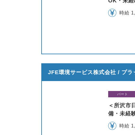
OK・未経
時給 1
JFE環境サービス株式会社 / プ
パート
＜所沢市
備・未経
時給 1