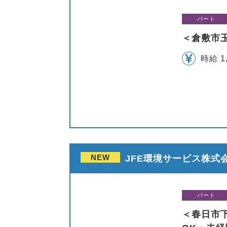
パート
＜倉敷市
時給 1
NEW
JFE環境サービス株式会
パート
＜春日市