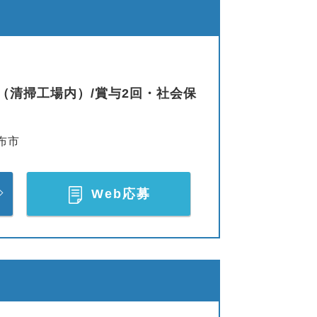
（清掃工場内）/賞与2回・社会保
布市
Web応募