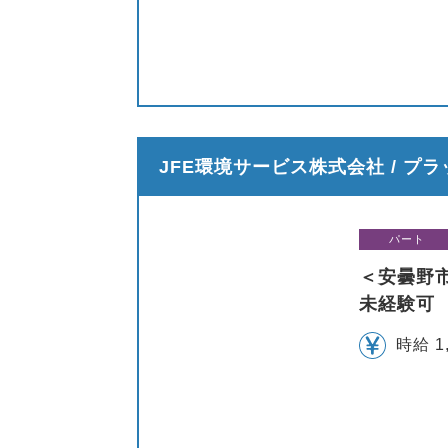
JFE環境サービス株式会社 / プ
パート
＜安曇野
未経験可
時給 1