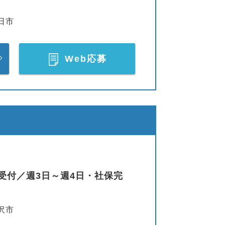
日市
Web応募
受付／週3日～週4日・社保完
沢市