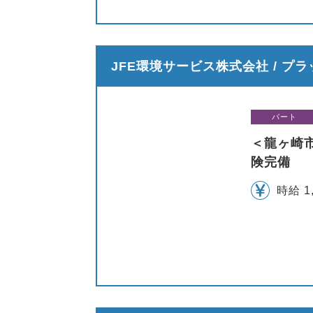
JFE環境サービス株式会社 / プ
パート
＜龍ヶ崎
険完備
時給 1