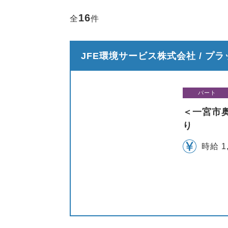
16
全
件
JFE環境サービス株式会社 / プ
パート
＜一宮市
り
時給 1